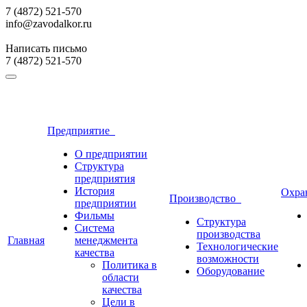
7 (4872) 521-570
info@zavodalkor.ru
Написать письмо
7 (4872) 521-570
Предприятие
О предприятии
Cтруктура
предприятия
История
Охра
Производство
предприятии
Фильмы
Cтруктура
Система
производства
Главная
менеджмента
Технологические
качества
возможности
Политика в
Оборудование
области
качества
Цели в